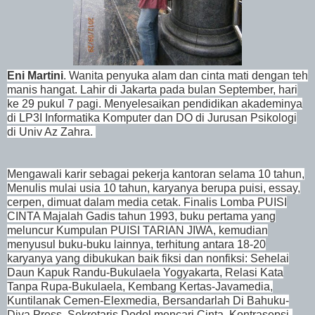
Eni Martini
. W
anita penyuka alam dan cinta mati dengan teh
manis hangat. Lahir di Jakarta pada bulan September, hari
ke 29 pukul 7 pagi.
Menyelesaikan pendidikan akademinya
di LP3I Informatika Komputer dan DO di Jurusan Psikologi
di Univ Az Zahra.
Mengawali karir sebagai pekerja kantoran selama 10 tahun,
Menulis mulai usia 10 tahun, karyanya berupa puisi, essay,
cerpen, dimuat dalam media cetak. Fi
nalis Lomba PUISI
CINTA Majalah Gadis tahun 1993, buku pertama yang
meluncur Kumpulan PUISI TARIAN JIWA, kemudian
menyusul buku-buku lainnya, terhitung antara 18-20
karyanya yang dibukukan baik fiksi dan nonfiksi: Sehelai
Daun Kapuk Randu-Bukulaela Yogyakarta, Relasi Kata
Tanpa Rupa-Bukulaela, Kembang Kertas-Javamedia,
Kuntilanak Cemen-Elexmedia, Bersandarlah Di Bahuku-
Diva Press, Sekretaris Dodol mencari Cinta, Kontrasepsi-