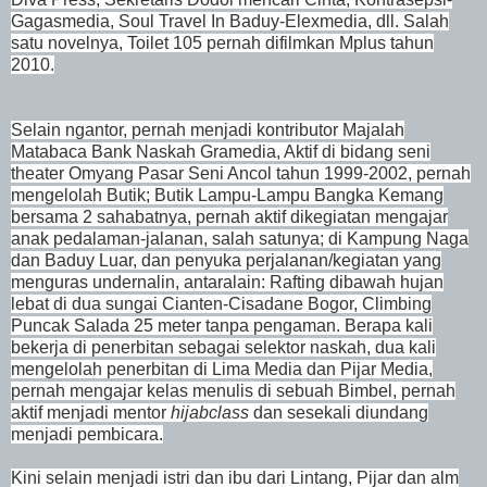
Gagasmedia, Soul Travel In Baduy-Elexmedia, dll. Salah
satu novelnya, Toilet 105 pernah difilmkan Mplus tahun
2010.
Selain ngantor, pernah menjadi kontributor Majalah
Matabaca Bank Naskah Gramedia, Aktif di bidang seni
theater Omyang Pasar Seni Ancol tahun 1999-2002, pernah
mengelolah Butik; Butik Lampu-Lampu Bangka Kemang
bersama 2 sahabatnya, pernah aktif dikegiatan mengajar
anak pedalaman-jalanan, salah satunya; di Kampung Naga
dan Baduy Luar, dan penyuka perjalanan/kegiatan yang
menguras undernalin, antaralain: Rafting dibawah hujan
lebat di dua sungai Cianten-Cisadane Bogor, Climbing
Puncak Salada 25 meter tanpa pengaman. Berapa kali
bekerja di penerbitan sebagai selektor naskah, dua kali
mengelolah penerbitan di Lima Media dan Pijar Media,
pernah mengajar kelas menulis di sebuah Bimbel, pernah
aktif menjadi mentor
hijabclass
dan sesekali diundang
menjadi pembicara.
Kini selain menjadi istri dan ibu dari Lintang, Pijar dan alm