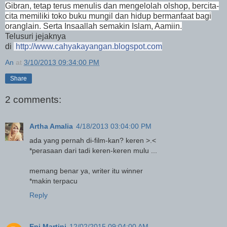
Gibran, tetap terus menulis dan mengelolah olshop, bercita-
cita memiliki toko buku mungil dan hidup bermanfaat bagi
oranglain. Serta Insaallah semakin Islam, Aamiin.
Telusuri jejaknya
di
http://www.cahyakayangan.blogspot.com
An
at
3/10/2013 09:34:00 PM
Share
2 comments:
Artha Amalia
4/18/2013 03:04:00 PM
ada yang pernah di-film-kan? keren >.<
*perasaan dari tadi keren-keren mulu ...
memang benar ya, writer itu winner
*makin terpacu
Reply
Eni Martini
12/02/2015 09:04:00 AM